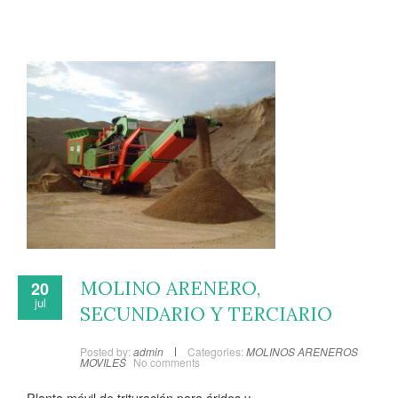
MOLINO ARENERO,
20
jul
SECUNDARIO Y TERCIARIO
Posted by:
admin
Categories:
MOLINOS ARENEROS
MOVILES
No comments
Planta móvil de trituración para áridos y