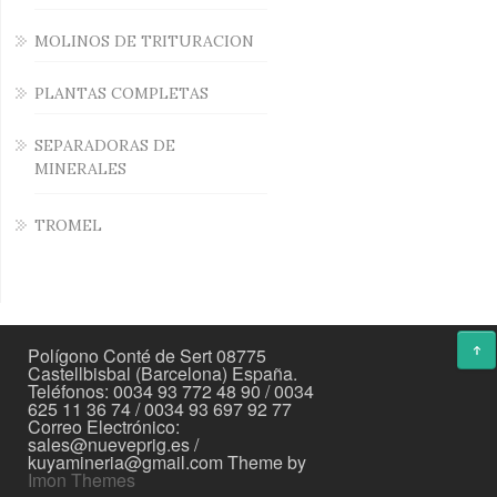
MOLINOS DE TRITURACION
PLANTAS COMPLETAS
SEPARADORAS DE
MINERALES
TROMEL
Polígono Conté de Sert 08775
Castellbisbal (Barcelona) España.
Teléfonos: 0034 93 772 48 90 / 0034
625 11 36 74 / 0034 93 697 92 77
Correo Electrónico:
sales@nueveprig.es /
kuyamineria@gmail.com Theme by
Imon Themes