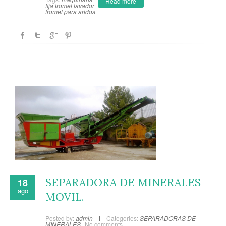
Read more
fija
tromel lavador
tromel para aridos
SEPARADORA DE MINERALES
18
ago
MOVIL.
Posted by:
admin
Categories:
SEPARADORAS DE
MINERALES
No comments